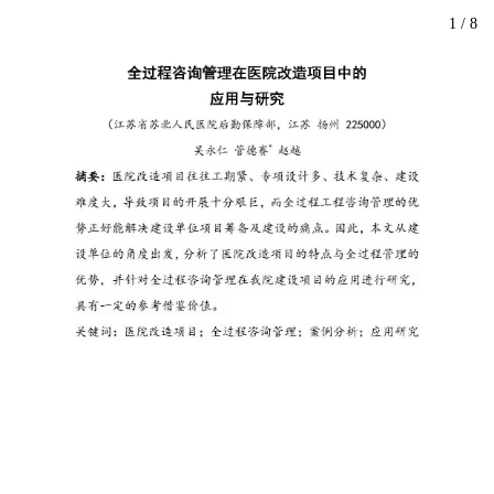
1
/
8