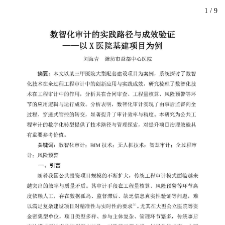
1
/
9