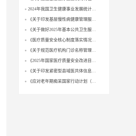
2024年我国卫生健康事业发展统计公报新闻解读稿
《关于印发基层慢性病健康管理服务能力建设指引的通知》政策解读
《关于做好2025年基本公共卫生服务工作的通知》解读
《医疗质量安全核心制度落实情况监测指标（2025年版）》解读
《关于规范医疗机构门诊名称管理工作的通知》政策解读
《2025年国家医疗质量安全改进目标》解读
《关于印发紧密型县域医共体信息化功能指引的通知》政策解读
《应对老年期痴呆国家行动计划（2024-2030年）》政策解读