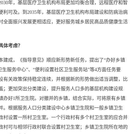
030年，基层医疗卫生机构布局更加均衡合理，远程医疗和智
利可及。到2035年，基层医疗卫生机构布局建设和防病治病
村全面振兴发展更相适应，更好服务城乡居民高品质健康生活
具体考虑？
本建成，《指导意见》顺应新形势新任务，提出了“办好乡镇
卫生服务中心”、“便利设置社区卫生服务站”等4方面任务要
设有关政策保持稳定连续，并根据新的形势做出适当调整，比
盖；更加突出分类建设，提升服务人口多的基层机构建设规
镇办好1所卫生院。对撤并的乡镇，结合实际，可将原有乡镇
并。根据服务人口分类建设中心乡镇卫生院和一般乡镇卫生
政村设置一所村卫生室。一个行政村有多个村卫生室的应合并
政村可与相邻行政村联合设置村卫生室；乡镇卫生院所在地的