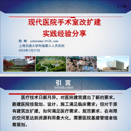
3
/
68