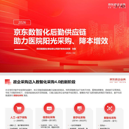
3
/
43