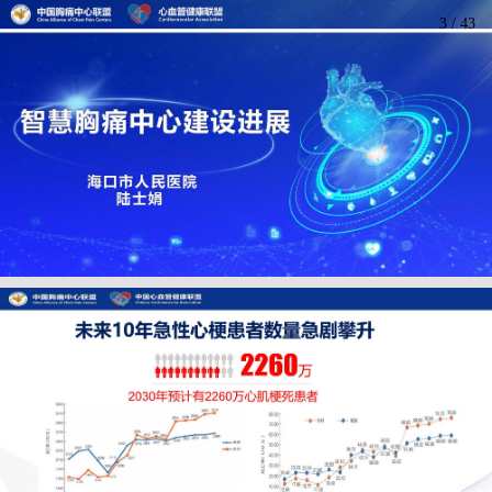
3
/
43