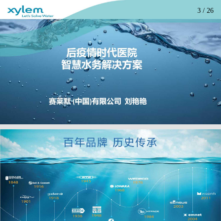
3
/
26