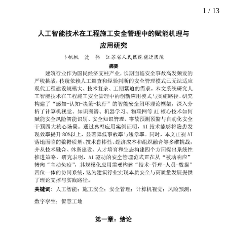
1
/
13