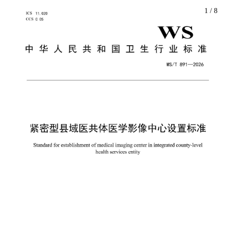
1
/
8