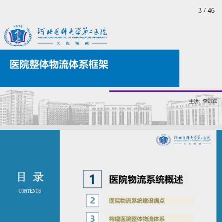
3
/
46