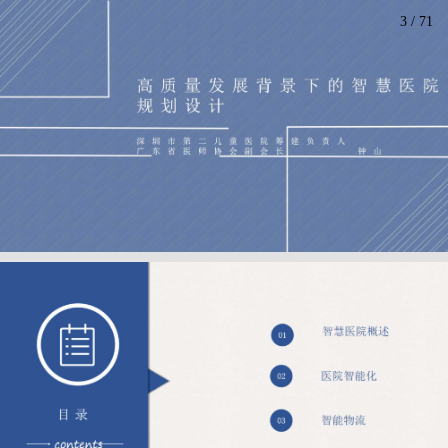
3
/
71